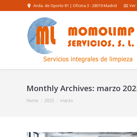
Avda. de Oporto 81 | Oficina 3 - 28019 Madrid
Ver
Monthly Archives:
marzo 202
You are here:
Home
2025
marzo