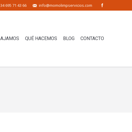
34 695 71 43 66
info@momolimpservicios.com
BAJAMOS
QUÉ HACEMOS
BLOG
CONTACTO